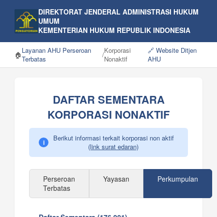
DIREKTORAT JENDERAL ADMINISTRASI HUKUM
UMUM
KEMENTERIAN HUKUM REPUBLIK INDONESIA
Layanan AHU Perseroan
Korporasi
🔗 Website Ditjen
🏠
/
Terbatas
Nonaktif
AHU
DAFTAR SEMENTARA
KORPORASI NONAKTIF
Berikut informasi terkait korporasi non aktif
i
(link surat edaran)
Perseroan
Yayasan
Perkumpulan
Terbatas