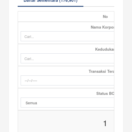
Daftar Sementara (176,901)
No
Nama Korporasi
Kedudukan
Transaksi Terakhir
Status BO
1