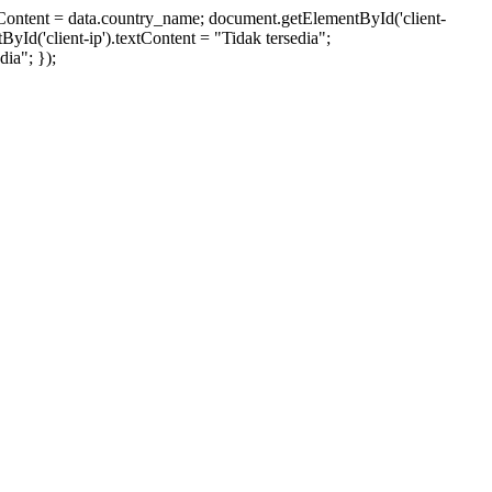
xtContent = data.country_name; document.getElementById('client-
ById('client-ip').textContent = "Tidak tersedia";
ia"; });