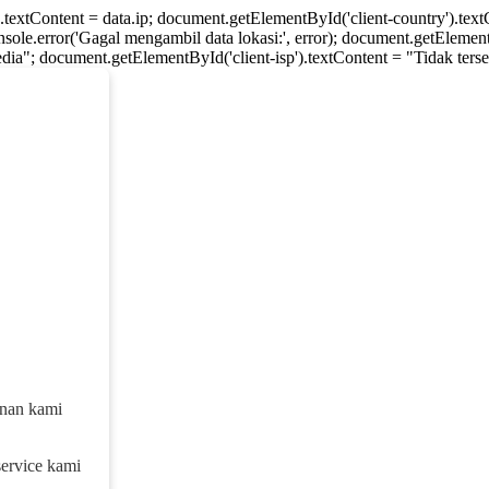
).textContent = data.ip; document.getElementById('client-country').te
console.error('Gagal mengambil data lokasi:', error); document.getElement
dia"; document.getElementById('client-isp').textContent = "Tidak tersed
anan kami
service kami