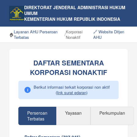
DIREKTORAT JENDERAL ADMINISTRASI HUKUM
UMUM
KEMENTERIAN HUKUM REPUBLIK INDONESIA
Layanan AHU Perseroan
Korporasi
🔗 Website Ditjen
🏠
/
Terbatas
Nonaktif
AHU
DAFTAR SEMENTARA
KORPORASI NONAKTIF
Berikut informasi terkait korporasi non aktif
i
(link surat edaran)
Perseroan
Yayasan
Perkumpulan
Terbatas