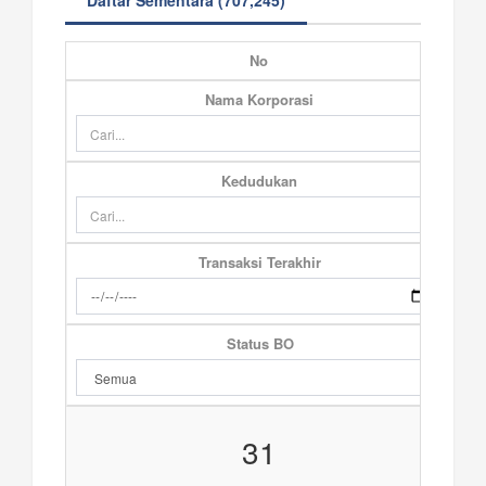
Daftar Sementara (707,245)
No
Nama Korporasi
Kedudukan
Transaksi Terakhir
Status BO
31