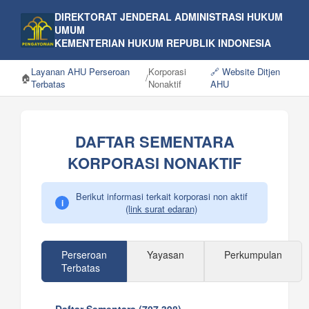
DIREKTORAT JENDERAL ADMINISTRASI HUKUM
UMUM
KEMENTERIAN HUKUM REPUBLIK INDONESIA
Layanan AHU Perseroan
Korporasi
🔗 Website Ditjen
🏠
/
Terbatas
Nonaktif
AHU
DAFTAR SEMENTARA
KORPORASI NONAKTIF
Berikut informasi terkait korporasi non aktif
i
(link surat edaran)
Perseroan
Yayasan
Perkumpulan
Terbatas