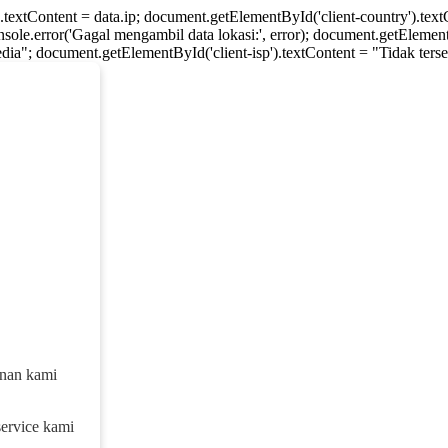
).textContent = data.ip; document.getElementById('client-country').te
console.error('Gagal mengambil data lokasi:', error); document.getElement
dia"; document.getElementById('client-isp').textContent = "Tidak tersed
anan kami
service kami