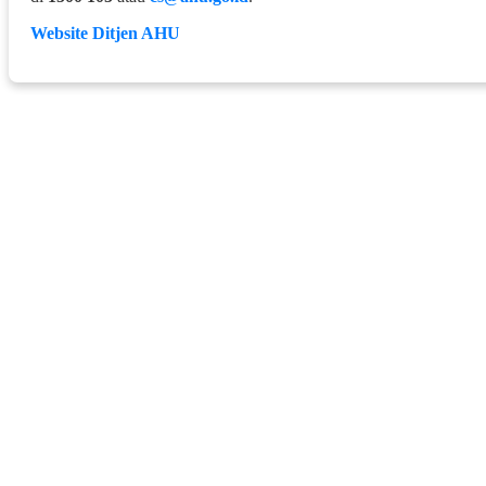
Website Ditjen AHU